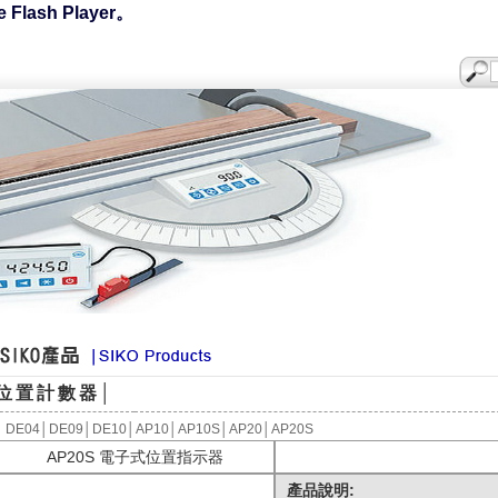
ash Player。
位置計數器│
DE04
│
DE09
│
DE10
│
AP10
│
AP
10S│
AP20
│
AP20S
電子式位置指示器
AP20S
產品說明: