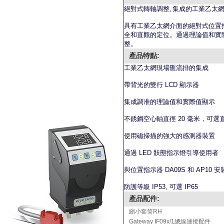
絕對式轉軸調整
,
集成的工業乙太
具有工業乙太網介面的絕對式位置
全和直觀的定位。通過理論值和實
整。
產品特點:
工業乙太網現場匯流排的集成
帶背光的雙行
LCD
顯示器
集成調准的理論值和實際值顯示
不銹鋼空心軸直徑
20
毫米，可選
使用磁掃描的強大的感測器裝置
通過
LED
狀態指示燈引導使用者
與位置指示器
DA09S
和
AP10
安
防護等級
IP53,
可選
IP65
產品配件:
縮小套筒RH
Gateway IF09x/1總線連接配件