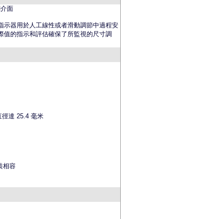
網介面
指示器用於人工線性或者滑動調節中過程安
際值的指示和評估確保了所監視的尺寸調
直徑達
25.4
毫米
裝相容