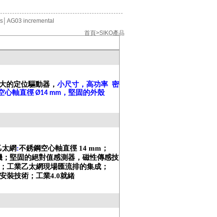
us
│
AG03 incremental
首頁>SIKO產品
大的定位驅動器
，
小尺寸，高功率 密
空心軸直徑
，堅固的外殼
Ø14 mm
乙太網
:
不銹鋼空心軸直徑
14
mm；
機；堅固的絕對值感測器，磁性傳感技
；
工業乙太網現場匯流排的集成；
安裝技術；工業
4.0
就緒