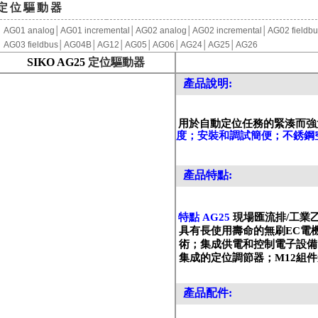
定位驅動器
AG01 analog
│
AG01 incremental
│
AG02 analog
│
AG02 incremental
│
AG02 fieldb
AG03 fieldbus
│
AG04B
│
AG12│
AG05
│
AG06
│
AG24
│
AG25
│
AG26
SIKO AG25
定位驅動器
產品說明:
用於自動定位任務的緊湊而強
度；安裝和調試簡便；不銹鋼
產品特點:
特點
AG25
現場匯流排
/
工業
具有長使用壽命的無刷
EC
電
術；集成供電和控制電子設備
集成的定位調節器；
M12
組件
產品配件: