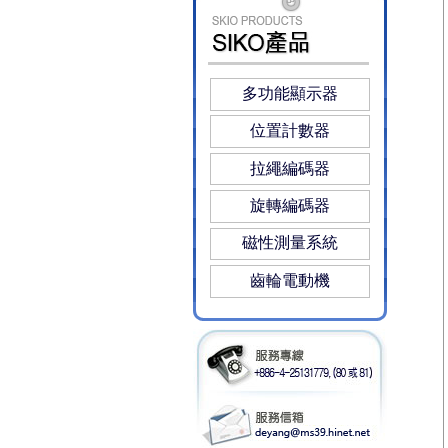
多功能顯示器
位置計數器
拉繩編碼器
旋轉編碼器
磁性測量系統
齒輪電動機